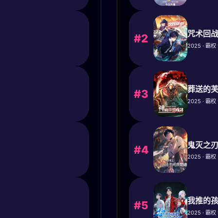
咒术回战
#2
2025 · 霸权 
葬送的芙
#3
2025 · 霸权 
鬼灭之刃
#4
2025 · 霸权 
我推的孩
#5
2025 · 霸权 