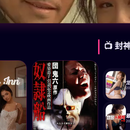
📺 封
2
2