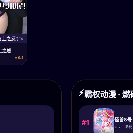
废土之怒')">
土之怒
⭐ 9.4
⚡
霸权动漫 · 
怪兽8号
#1
2025 · 霸权 