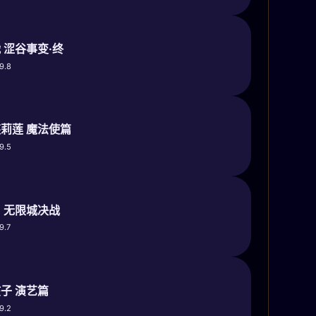
 涩谷事变·终
9.8
莉莲 魔法使篇
9.5
 无限城决战
9.7
子 演艺篇
9.2