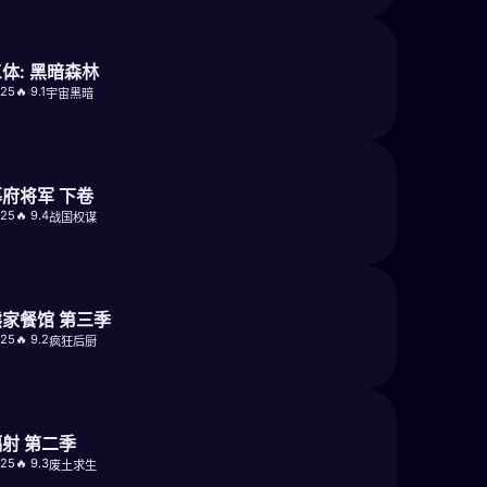
体: 黑暗森林
025
🔥 9.1
宇宙黑暗
幕府将军 下卷
025
🔥 9.4
战国权谋
熊家餐馆 第三季
025
🔥 9.2
疯狂后厨
辐射 第二季
025
🔥 9.3
废土求生