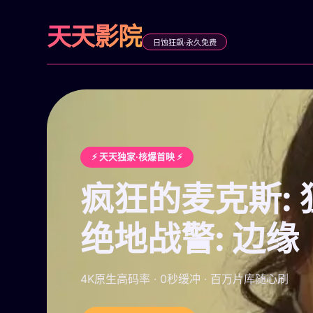
天天影院
日蚀狂飙·永久免费
⚡ 天天独家·核爆首映 ⚡
疯狂的麦克斯:
绝地战警: 边缘
4K原生高码率 · 0秒缓冲 · 百万片库随心刷