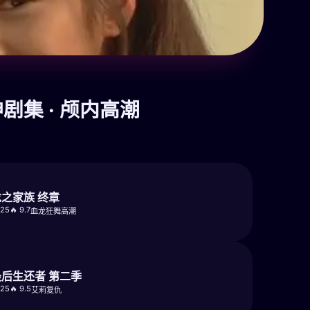
神剧集 · 颅内高潮
龙之家族 终章
025
🔥 9.7
血龙狂舞高潮
最后生还者 第二季
025
🔥 9.5
艾莉复仇