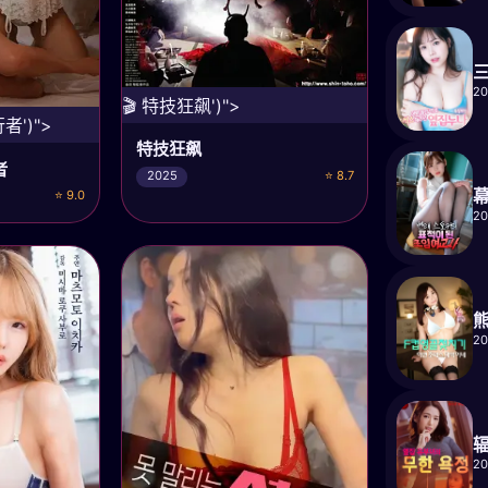
三
2
🎬 特技狂飙')">
者')">
特技狂飙
者
⭐ 8.7
2025
⭐ 9.0
2
2
2