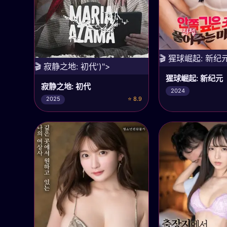
🎬 猩球崛起: 新纪元
🎬 寂静之地: 初代')">
猩球崛起: 新纪元
寂静之地: 初代
2024
⭐ 8.9
2025