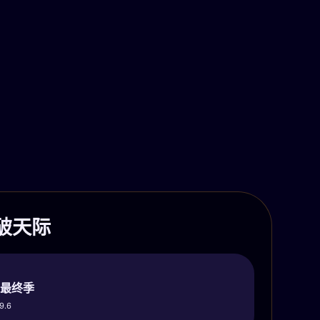
燃破天际
 最终季
9.6